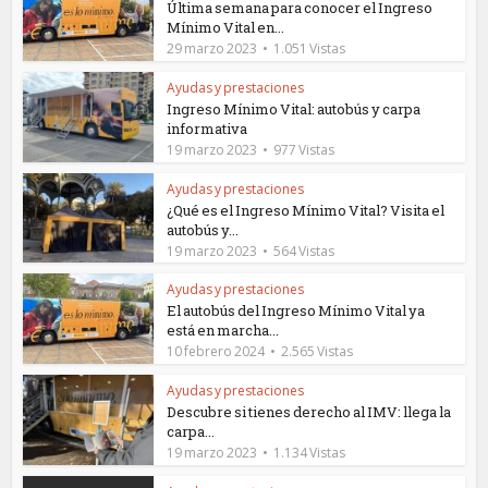
Última semana para conocer el Ingreso
Mínimo Vital en...
29 marzo 2023
1.051 Vistas
Ayudas y prestaciones
Ingreso Mínimo Vital: autobús y carpa
informativa
19 marzo 2023
977 Vistas
Ayudas y prestaciones
¿Qué es el Ingreso Mínimo Vital? Visita el
autobús y...
19 marzo 2023
564 Vistas
Ayudas y prestaciones
El autobús del Ingreso Mínimo Vital ya
está en marcha...
10 febrero 2024
2.565 Vistas
Ayudas y prestaciones
Descubre si tienes derecho al IMV: llega la
carpa...
19 marzo 2023
1.134 Vistas