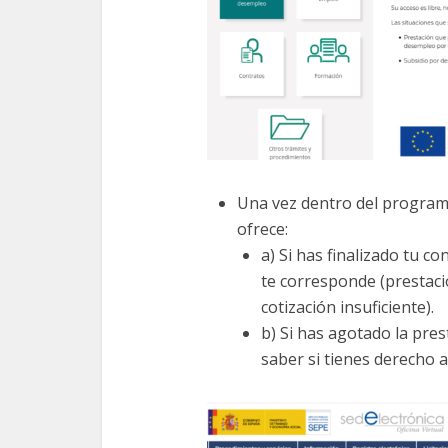
Una vez dentro del programa
ofrece:
a) Si has finalizado tu c
te corresponde (prestaci
cotización insuficiente).
b) Si has agotado la pre
saber si tienes derecho a