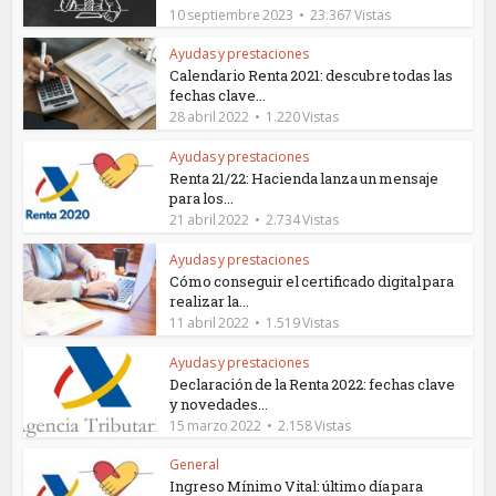
10 septiembre 2023
23.367 Vistas
Ayudas y prestaciones
Calendario Renta 2021: descubre todas las
fechas clave...
28 abril 2022
1.220 Vistas
Ayudas y prestaciones
Renta 21/22: Hacienda lanza un mensaje
para los...
21 abril 2022
2.734 Vistas
Ayudas y prestaciones
Cómo conseguir el certificado digital para
realizar la...
11 abril 2022
1.519 Vistas
Ayudas y prestaciones
Declaración de la Renta 2022: fechas clave
y novedades...
15 marzo 2022
2.158 Vistas
General
Ingreso Mínimo Vital: último día para