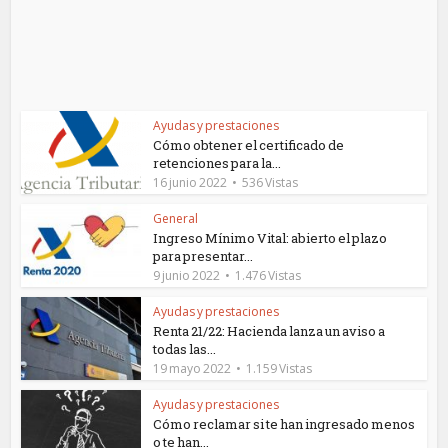
Ayudas y prestaciones
Cómo obtener el certificado de
retenciones para la...
16 junio 2022
536 Vistas
General
Ingreso Mínimo Vital: abierto el plazo
para presentar...
9 junio 2022
1.476 Vistas
Ayudas y prestaciones
Renta 21/22: Hacienda lanza un aviso a
todas las...
19 mayo 2022
1.159 Vistas
Ayudas y prestaciones
Cómo reclamar si te han ingresado menos
o te han...