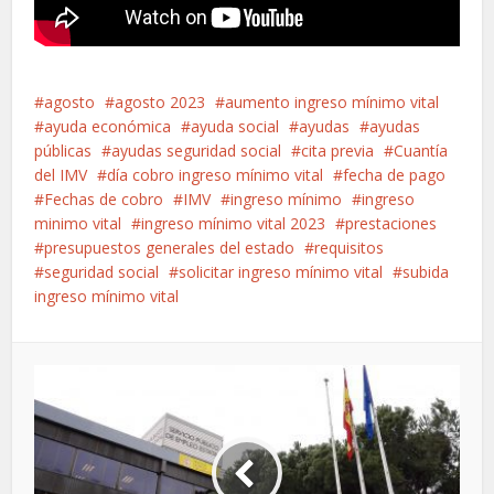
agosto
agosto 2023
aumento ingreso mínimo vital
ayuda económica
ayuda social
ayudas
ayudas
públicas
ayudas seguridad social
cita previa
Cuantía
del IMV
día cobro ingreso mínimo vital
fecha de pago
Fechas de cobro
IMV
ingreso mínimo
ingreso
minimo vital
ingreso mínimo vital 2023
prestaciones
presupuestos generales del estado
requisitos
seguridad social
solicitar ingreso mínimo vital
subida
ingreso mínimo vital