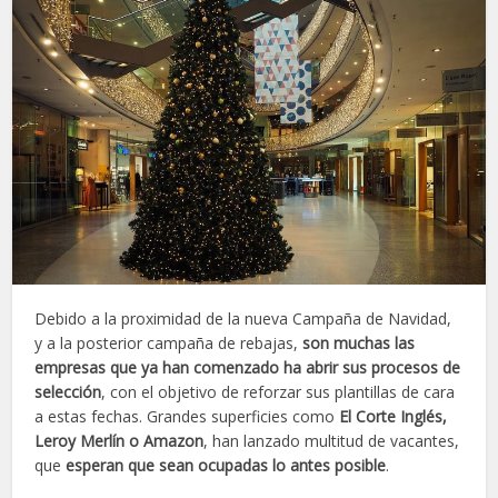
Debido a la proximidad de la nueva Campaña de Navidad,
y a la posterior campaña de rebajas,
son muchas las
empresas que ya han comenzado ha abrir sus procesos de
selección
, con el objetivo de reforzar sus plantillas de cara
a estas fechas. Grandes superficies como
El Corte Inglés,
Leroy Merlín o Amazon
, han lanzado multitud de vacantes,
que
esperan que sean ocupadas lo antes posible
.