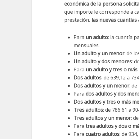
económica de la persona solicit
que importe le corresponde a ca
prestación,
las nuevas cuantías a
Para
un adulto
: la cuantía 
mensuales.
Un adulto y un menor
: de l
Un adulto y dos menores
: d
Para
un adulto y tres o má
Dos adultos
: de 639,12 a 73
Dos adultos y un menor
: de
Para
dos adultos y dos men
Dos adultos y tres o más m
Tres adultos
: de 786,61 a 90
Tres adultos y un menor
: d
Para
tres adultos y dos o 
Para
cuatro adultos
: de 934