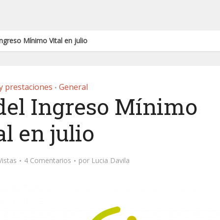
ngreso Mínimo Vital en julio
y prestaciones
General
•
 del Ingreso Mínimo
al en julio
Vistas
4 Comentarios
por
Lucia Davila