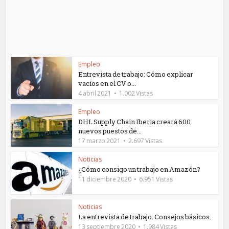
Empleo
Entrevista de trabajo: Cómo explicar
vacíos en el CV o...
4 abril 2021
1.002 Vistas
Empleo
DHL Supply Chain Iberia creará 600
nuevos puestos de...
17 marzo 2021
2.697 Vistas
Noticias
¿Cómo consigo un trabajo en Amazón?
11 diciembre 2020
6.951 Vistas
Noticias
La entrevista de trabajo. Consejos básicos.
13 septiembre 2020
1.984 Vistas