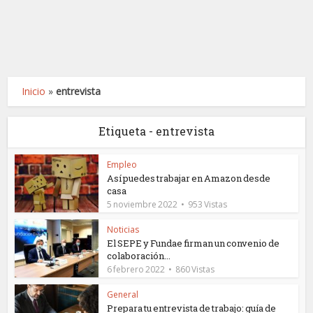
Inicio
»
entrevista
Etiqueta - entrevista
Empleo
Así puedes trabajar en Amazon desde
casa
5 noviembre 2022
953 Vistas
Noticias
El SEPE y Fundae firman un convenio de
colaboración...
6 febrero 2022
860 Vistas
General
Prepara tu entrevista de trabajo: guía de