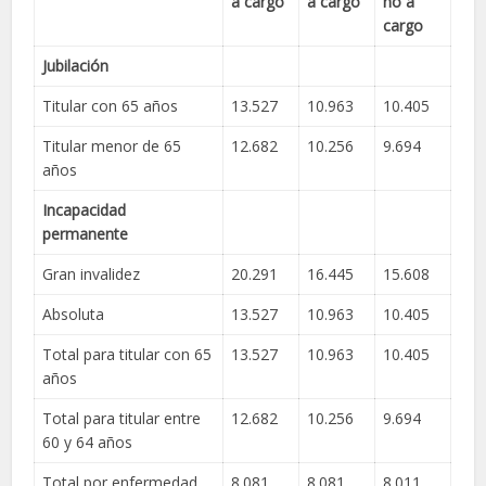
a cargo
a cargo
no a
cargo
Jubilación
Titular con 65 años
13.527
10.963
10.405
Titular menor de 65
12.682
10.256
9.694
años
Incapacidad
permanente
Gran invalidez
20.291
16.445
15.608
Absoluta
13.527
10.963
10.405
Total para titular con 65
13.527
10.963
10.405
años
Total para titular entre
12.682
10.256
9.694
60 y 64 años
Total por enfermedad
8.081
8.081
8.011