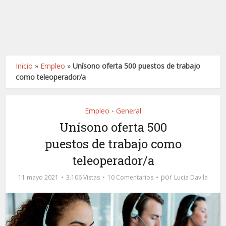
Inicio
»
Empleo
»
Unísono oferta 500 puestos de trabajo
como teleoperador/a
Empleo
General
•
Unísono oferta 500
puestos de trabajo como
teleoperador/a
por
11 mayo 2021
3.106 Vistas
10 Comentarios
Lucia Davila