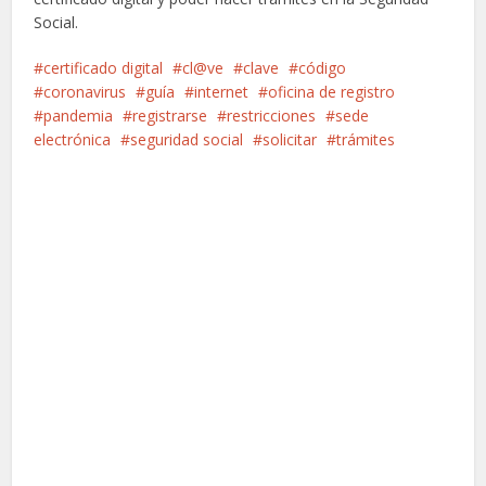
Social.
certificado digital
cl@ve
clave
código
coronavirus
guía
internet
oficina de registro
pandemia
registrarse
restricciones
sede
electrónica
seguridad social
solicitar
trámites