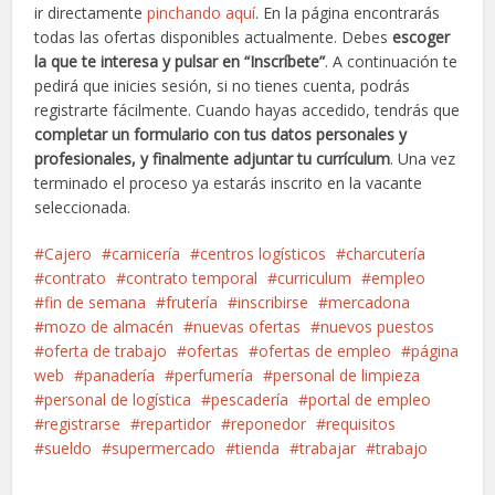
ir directamente
pinchando aquí
. En la página encontrarás
todas las ofertas disponibles actualmente. Debes
escoger
la que te interesa y pulsar en “Inscríbete”
. A continuación te
pedirá que inicies sesión, si no tienes cuenta, podrás
registrarte fácilmente. Cuando hayas accedido, tendrás que
completar un formulario con tus datos personales y
profesionales, y finalmente adjuntar tu currículum
. Una vez
terminado el proceso ya estarás inscrito en la vacante
seleccionada.
Cajero
carnicería
centros logísticos
charcutería
contrato
contrato temporal
curriculum
empleo
fin de semana
frutería
inscribirse
mercadona
mozo de almacén
nuevas ofertas
nuevos puestos
oferta de trabajo
ofertas
ofertas de empleo
página
web
panadería
perfumería
personal de limpieza
personal de logística
pescadería
portal de empleo
registrarse
repartidor
reponedor
requisitos
sueldo
supermercado
tienda
trabajar
trabajo