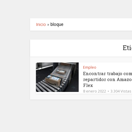
Inicio
»
bloque
Et
Empleo
Encontrar trabajo co
repartidor con Amaz
Flex
8 enero 2022
3.304 Vistas