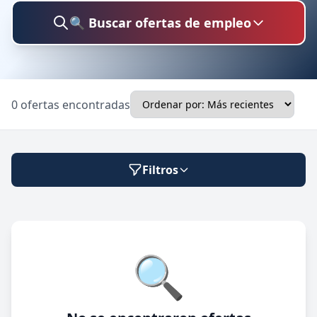
🔍 Buscar ofertas de empleo
Buscar trabajo
0 ofertas encontradas
Ubicación
Filtros
Categoría
Modalidad de trabajo
🔍
Presencial
🔍 Buscar
Híbrido