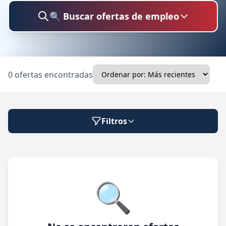
🔍 Buscar ofertas de empleo
Buscar trabajo
0 ofertas encontradas
Ubicación
Filtros
Categoría
Modalidad de trabajo
🔍
Presencial
🔍 Buscar
Híbrido