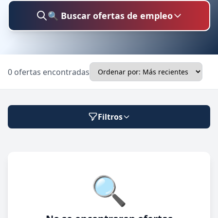
🔍 Buscar ofertas de empleo
Buscar trabajo
0 ofertas encontradas
Ubicación
Filtros
Categoría
Modalidad de trabajo
🔍
Presencial
🔍 Buscar
Híbrido