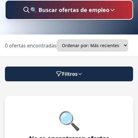
🔍 Buscar ofertas de empleo
Buscar trabajo
0 ofertas encontradas
Ubicación
Filtros
Categoría
Modalidad de trabajo
🔍
Presencial
🔍 Buscar
Híbrido