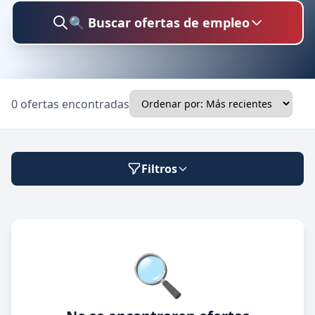
🔍 Buscar ofertas de empleo
Buscar trabajo
0 ofertas encontradas
Ubicación
Filtros
Categoría
Modalidad de trabajo
🔍
Presencial
🔍 Buscar
Híbrido