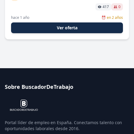
417
0
hace 1 año
⏰ en 2 años
Salario máximo
Ver oferta
Deja vacío para "sin límite"
Aplicar filtros
Limpiar filtros
Sobre BuscadorDeTrabajo
Portal líder de empleo en España. Conectamos talento con
oportunidades laborales desde 2016.