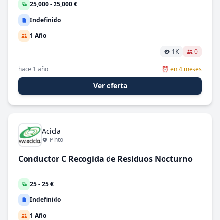
100% Remoto
25,000 - 25,000 €
Indefinido
Tipo de contrato
1 Año
A convenir
1K
0
Cobertura de Maternidad
Cobertura de Vacaciones
hace 1 año
⏰ en 4 meses
Fijo Discontinuo
Ver oferta
Formación
Freelance - Autónomo
Indefinido
Acicla
Prácticas - Becario
Pinto
Sustitución
Conductor C Recogida de Residuos Nocturno
Temporal
Temporal-Fijo
25 - 25 €
Rango salarial (€)
Indefinido
1 Año
Salario mínimo