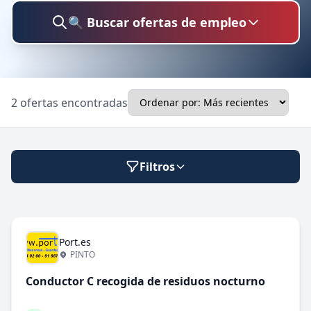
🔍 Buscar ofertas de empleo
Buscar trabajo
2 ofertas encontradas
Ubicación
Filtros
Categoría
Port.es
Modalidad de trabajo
PINTO
Presencial
Conductor C recogida de residuos nocturno
🔍 Buscar
Híbrido