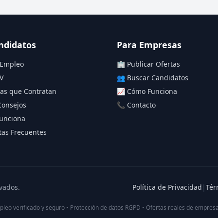
ndidatos
Para Empresas
 Empleo
🏢 Publicar Ofertas
V
👥 Buscar Candidatos
as que Contratan
📈 Cómo Funciona
Consejos
📞 Contacto
unciona
as Frecuentes
vados.
Política de Privacidad
|
Tér
pleo verificado y seguro • Protección de datos RGPD • Ofertas reales de empresa