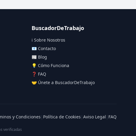
BuscadorDeTrabajo
ℹ️ Sobre Nosotros
📧 Contacto
📰 Blog
💡 Cómo Funciona
❓ FAQ
🤝 Únete a BuscadorDeTrabajo
minos y Condiciones
|
Política de Cookies
|
Aviso Legal
|
FAQ
s verificadas