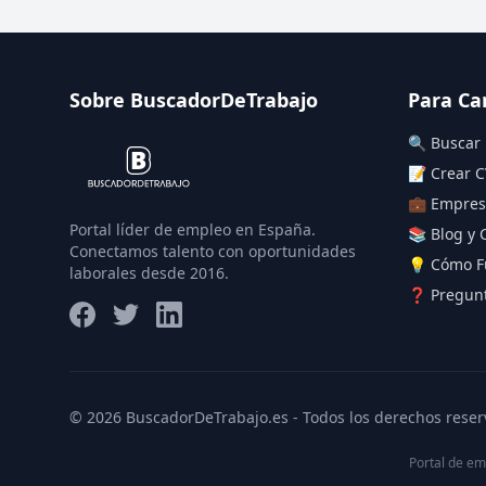
Sobre BuscadorDeTrabajo
Para Ca
🔍 Buscar
📝 Crear C
💼 Empres
Portal líder de empleo en España.
📚 Blog y 
Conectamos talento con oportunidades
💡 Cómo F
laborales desde 2016.
❓ Pregunt
© 2026 BuscadorDeTrabajo.es - Todos los derechos reser
Portal de em