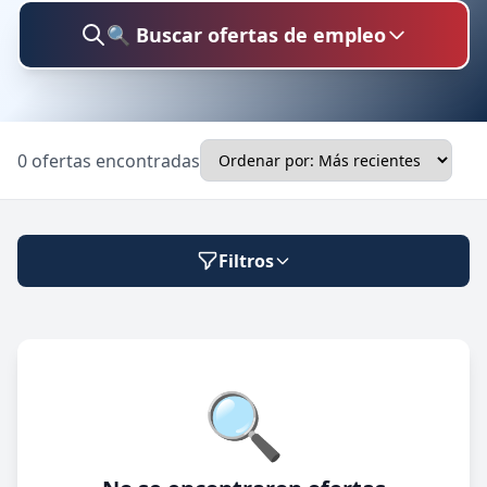
🔍 Buscar ofertas de empleo
Buscar trabajo
0 ofertas encontradas
Ubicación
Filtros
Categoría
Modalidad de trabajo
🔍
Presencial
🔍 Buscar
Híbrido