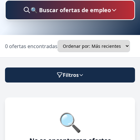
🔍 Buscar ofertas de empleo
Buscar trabajo
0 ofertas encontradas
Ubicación
Filtros
Categoría
Modalidad de trabajo
🔍
Presencial
🔍 Buscar
Híbrido