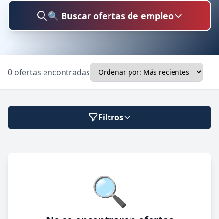
🔍 Buscar ofertas de empleo
Buscar trabajo
0 ofertas encontradas
Ubicación
Filtros
Categoría
Modalidad de trabajo
🔍
Presencial
🔍 Buscar
Híbrido