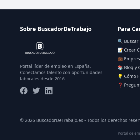
Sobre BuscadorDeTrabajo
Para Ca
🔍 Buscar
📝 Crear C
💼 Empres
Portal líder de empleo en España.
📚 Blog y 
Conectamos talento con oportunidades
💡 Cómo F
laborales desde 2016.
❓ Pregunt
© 2026 BuscadorDeTrabajo.es - Todos los derechos reser
Portal de em