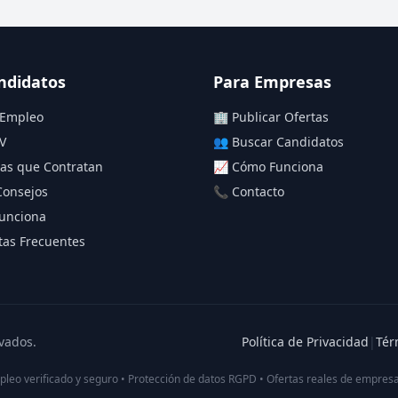
ndidatos
Para Empresas
 Empleo
🏢 Publicar Ofertas
V
👥 Buscar Candidatos
as que Contratan
📈 Cómo Funciona
Consejos
📞 Contacto
unciona
as Frecuentes
vados.
Política de Privacidad
|
Tér
pleo verificado y seguro • Protección de datos RGPD • Ofertas reales de empresa