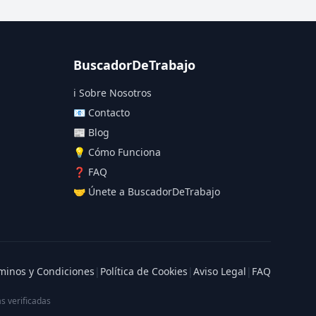
BuscadorDeTrabajo
ℹ️ Sobre Nosotros
📧 Contacto
📰 Blog
💡 Cómo Funciona
❓ FAQ
🤝 Únete a BuscadorDeTrabajo
minos y Condiciones
|
Política de Cookies
|
Aviso Legal
|
FAQ
s verificadas