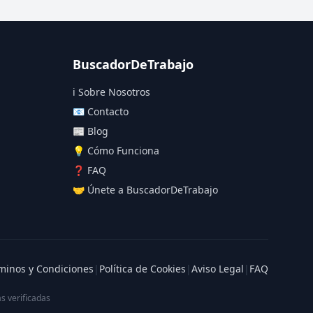
BuscadorDeTrabajo
ℹ️ Sobre Nosotros
📧 Contacto
📰 Blog
💡 Cómo Funciona
❓ FAQ
🤝 Únete a BuscadorDeTrabajo
minos y Condiciones
|
Política de Cookies
|
Aviso Legal
|
FAQ
s verificadas