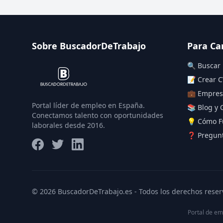
Sobre BuscadorDeTrabajo
Para Ca
🔍 Buscar
📝 Crear C
💼 Empres
Portal líder de empleo en España.
📚 Blog y 
Conectamos talento con oportunidades
💡 Cómo F
laborales desde 2016.
❓ Pregunt
© 2026 BuscadorDeTrabajo.es - Todos los derechos reser
Portal de em