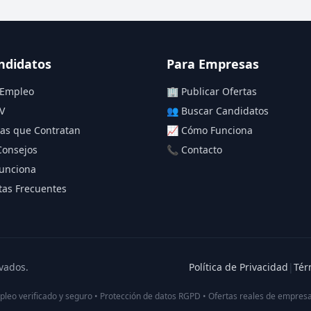
ndidatos
Para Empresas
 Empleo
🏢 Publicar Ofertas
V
👥 Buscar Candidatos
as que Contratan
📈 Cómo Funciona
Consejos
📞 Contacto
unciona
as Frecuentes
vados.
Política de Privacidad
|
Tér
pleo verificado y seguro • Protección de datos RGPD • Ofertas reales de empresa