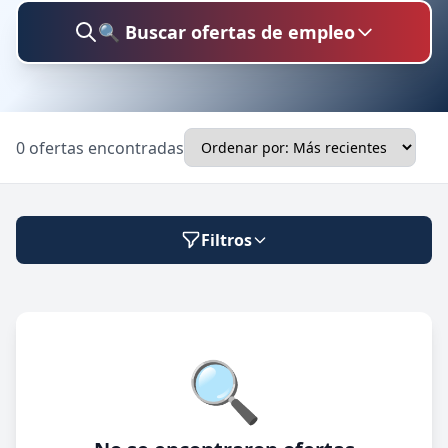
🔍 Buscar ofertas de empleo
Buscar trabajo
0 ofertas encontradas
Ubicación
Filtros
Categoría
Modalidad de trabajo
🔍
Presencial
🔍 Buscar
Híbrido