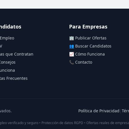
ndidatos
Para Empresas
 Empleo
🏢 Publicar Ofertas
V
👥 Buscar Candidatos
as que Contratan
📈 Cómo Funciona
Consejos
📞 Contacto
unciona
as Frecuentes
vados.
Política de Privacidad
|
Tér
pleo verificado y seguro • Protección de datos RGPD • Ofertas reales de empresa