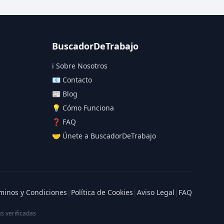
BuscadorDeTrabajo
ℹ️ Sobre Nosotros
📧 Contacto
📰 Blog
💡 Cómo Funciona
❓ FAQ
🤝 Únete a BuscadorDeTrabajo
minos y Condiciones
|
Política de Cookies
|
Aviso Legal
|
FAQ
s verificadas