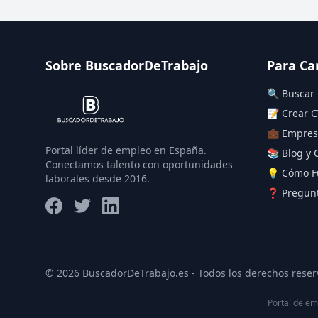
Sobre BuscadorDeTrabajo
Para Ca
🔍 Buscar
📝 Crear C
💼 Empres
Portal líder de empleo en España.
📚 Blog y 
Conectamos talento con oportunidades
💡 Cómo F
laborales desde 2016.
❓ Pregunt
© 2026 BuscadorDeTrabajo.es - Todos los derechos reser
Portal de em