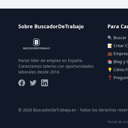
Sobre BuscadorDeTrabajo
Para Ca
🔍 Buscar
📝 Crear C
💼 Empres
Portal líder de empleo en España.
📚 Blog y 
Conectamos talento con oportunidades
💡 Cómo F
laborales desde 2016.
❓ Pregunt
© 2026 BuscadorDeTrabajo.es - Todos los derechos reser
Portal de em