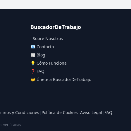
BuscadorDeTrabajo
ℹ️ Sobre Nosotros
📧 Contacto
📰 Blog
💡 Cómo Funciona
❓ FAQ
🤝 Únete a BuscadorDeTrabajo
minos y Condiciones
|
Política de Cookies
|
Aviso Legal
|
FAQ
s verificadas