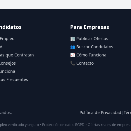
ndidatos
Para Empresas
 Empleo
🏢 Publicar Ofertas
V
👥 Buscar Candidatos
as que Contratan
📈 Cómo Funciona
Consejos
📞 Contacto
unciona
as Frecuentes
vados.
Política de Privacidad
|
Tér
pleo verificado y seguro • Protección de datos RGPD • Ofertas reales de empresa