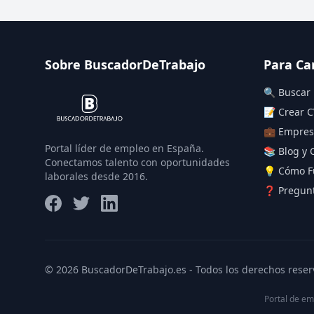
Sobre BuscadorDeTrabajo
Para Ca
🔍 Buscar
📝 Crear C
💼 Empres
Portal líder de empleo en España.
📚 Blog y 
Conectamos talento con oportunidades
💡 Cómo F
laborales desde 2016.
❓ Pregunt
© 2026 BuscadorDeTrabajo.es - Todos los derechos reser
Portal de em