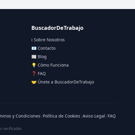
BuscadorDeTrabajo
ℹ️ Sobre Nosotros
📧 Contacto
📰 Blog
💡 Cómo Funciona
❓ FAQ
🤝 Únete a BuscadorDeTrabajo
minos y Condiciones
|
Política de Cookies
|
Aviso Legal
|
FAQ
s verificadas