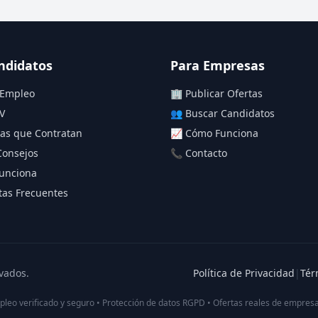
ndidatos
Para Empresas
 Empleo
🏢 Publicar Ofertas
V
👥 Buscar Candidatos
as que Contratan
📈 Cómo Funciona
Consejos
📞 Contacto
unciona
as Frecuentes
vados.
Política de Privacidad
|
Tér
pleo verificado y seguro • Protección de datos RGPD • Ofertas reales de empresa