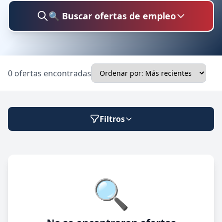
🔍 Buscar ofertas de empleo
Buscar trabajo
0 ofertas encontradas
Ubicación
Filtros
Categoría
Modalidad de trabajo
🔍
Presencial
🔍 Buscar
Híbrido