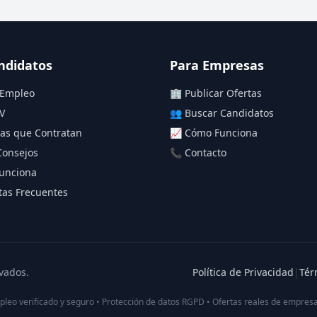
ndidatos
Para Empresas
 Empleo
🏢 Publicar Ofertas
V
👥 Buscar Candidatos
as que Contratan
📈 Cómo Funciona
Consejos
📞 Contacto
unciona
as Frecuentes
vados.
Política de Privacidad
|
Tér
pleo verificado y seguro • Protección de datos RGPD • Ofertas reales de empresa