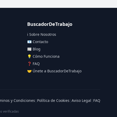
BuscadorDeTrabajo
ℹ️ Sobre Nosotros
📧 Contacto
📰 Blog
💡 Cómo Funciona
❓ FAQ
🤝 Únete a BuscadorDeTrabajo
minos y Condiciones
|
Política de Cookies
|
Aviso Legal
|
FAQ
s verificadas