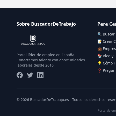
Sobre BuscadorDeTrabajo
Para Ca
🔍 Buscar
📝 Crear C
💼 Empres
Portal líder de empleo en España.
📚 Blog y 
Conectamos talento con oportunidades
💡 Cómo F
laborales desde 2016.
❓ Pregunt
© 2026 BuscadorDeTrabajo.es - Todos los derechos reser
Portal de em