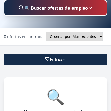
🔍 Buscar ofertas de empleo
Buscar trabajo
0 ofertas encontradas
Ubicación
Filtros
Categoría
Modalidad de trabajo
🔍
Presencial
🔍 Buscar
Híbrido