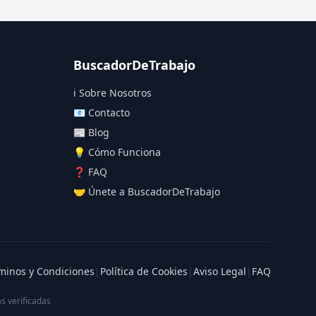
BuscadorDeTrabajo
ℹ️ Sobre Nosotros
📧 Contacto
📰 Blog
💡 Cómo Funciona
❓ FAQ
🤝 Únete a BuscadorDeTrabajo
minos y Condiciones
|
Política de Cookies
|
Aviso Legal
|
FAQ
s verificadas