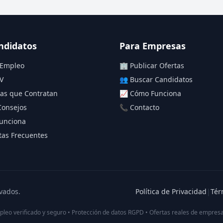
ndidatos
Para Empresas
 Empleo
🏢 Publicar Ofertas
V
👥 Buscar Candidatos
as que Contratan
📈 Cómo Funciona
Consejos
📞 Contacto
unciona
as Frecuentes
vados.
Política de Privacidad
|
Tér
pleo verificado y seguro • Protección de datos RGPD • Ofertas reales de empresa