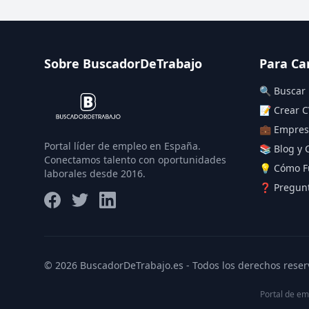
Sobre BuscadorDeTrabajo
Para Ca
🔍 Buscar
📝 Crear C
💼 Empres
Portal líder de empleo en España.
📚 Blog y 
Conectamos talento con oportunidades
💡 Cómo F
laborales desde 2016.
❓ Pregunt
© 2026 BuscadorDeTrabajo.es - Todos los derechos reser
Portal de em