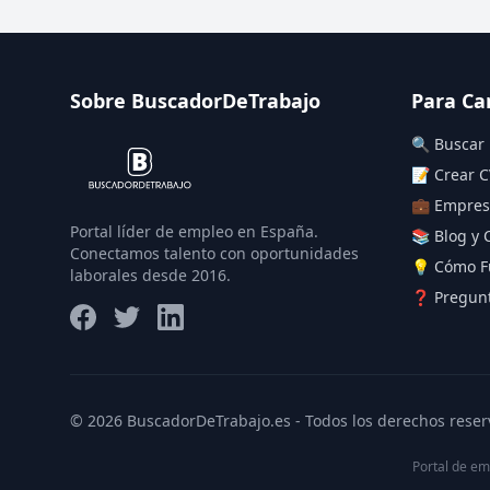
Sobre BuscadorDeTrabajo
Para Ca
🔍 Buscar
📝 Crear C
💼 Empres
Portal líder de empleo en España.
📚 Blog y 
Conectamos talento con oportunidades
💡 Cómo F
laborales desde 2016.
❓ Pregunt
© 2026 BuscadorDeTrabajo.es - Todos los derechos reser
Portal de em