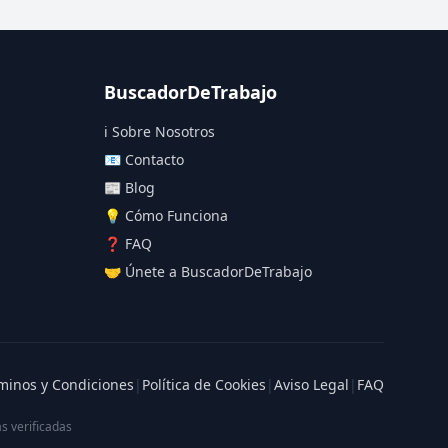
BuscadorDeTrabajo
ℹ️ Sobre Nosotros
📧 Contacto
📰 Blog
💡 Cómo Funciona
❓ FAQ
🤝 Únete a BuscadorDeTrabajo
minos y Condiciones
|
Política de Cookies
|
Aviso Legal
|
FAQ
s verificadas