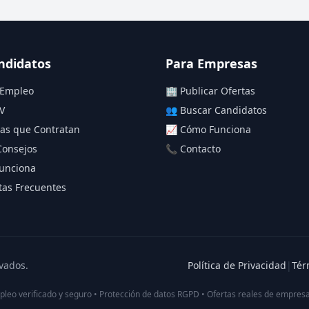
ndidatos
Para Empresas
 Empleo
🏢 Publicar Ofertas
V
👥 Buscar Candidatos
as que Contratan
📈 Cómo Funciona
Consejos
📞 Contacto
unciona
as Frecuentes
vados.
Política de Privacidad
|
Tér
pleo verificado y seguro • Protección de datos RGPD • Ofertas reales de empresa