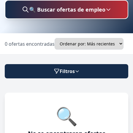
🔍 Buscar ofertas de empleo
Buscar trabajo
0 ofertas encontradas
Ubicación
Filtros
Categoría
Modalidad de trabajo
🔍
Presencial
🔍 Buscar
Híbrido