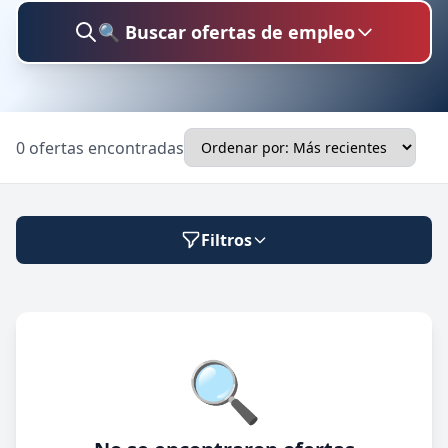
🔍 Buscar ofertas de empleo
Buscar trabajo
0 ofertas encontradas
Ubicación
Filtros
Categoría
Modalidad de trabajo
🔍
Presencial
🔍 Buscar
Híbrido