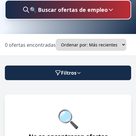
🔍 Buscar ofertas de empleo
Buscar trabajo
0 ofertas encontradas
Ubicación
Filtros
Categoría
Modalidad de trabajo
🔍
Presencial
🔍 Buscar
Híbrido