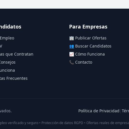
ndidatos
Para Empresas
 Empleo
🏢 Publicar Ofertas
V
👥 Buscar Candidatos
as que Contratan
📈 Cómo Funciona
Consejos
📞 Contacto
unciona
as Frecuentes
vados.
Política de Privacidad
|
Tér
pleo verificado y seguro • Protección de datos RGPD • Ofertas reales de empresa