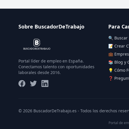
Sobre BuscadorDeTrabajo
Para Ca
🔍 Buscar
📝 Crear C
💼 Empres
Portal líder de empleo en España.
📚 Blog y 
Conectamos talento con oportunidades
💡 Cómo F
laborales desde 2016.
❓ Pregunt
© 2026 BuscadorDeTrabajo.es - Todos los derechos reser
Portal de em