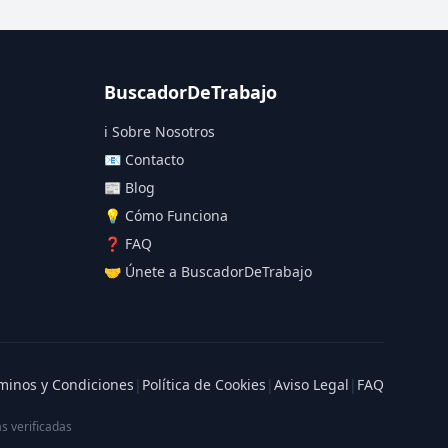
BuscadorDeTrabajo
ℹ️ Sobre Nosotros
📧 Contacto
📰 Blog
💡 Cómo Funciona
❓ FAQ
🤝 Únete a BuscadorDeTrabajo
minos y Condiciones
|
Política de Cookies
|
Aviso Legal
|
FAQ
s verificadas