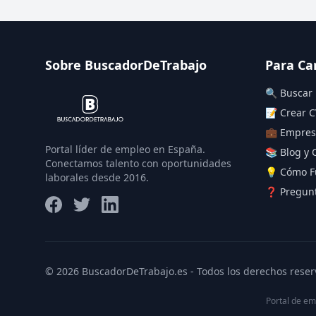
Sobre BuscadorDeTrabajo
Para Ca
🔍 Buscar
📝 Crear C
💼 Empres
Portal líder de empleo en España.
📚 Blog y 
Conectamos talento con oportunidades
💡 Cómo F
laborales desde 2016.
❓ Pregunt
© 2026 BuscadorDeTrabajo.es - Todos los derechos reser
Portal de em