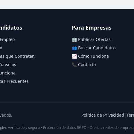
ndidatos
Para Empresas
 Empleo
🏢 Publicar Ofertas
V
👥 Buscar Candidatos
as que Contratan
📈 Cómo Funciona
Consejos
📞 Contacto
unciona
as Frecuentes
vados.
Política de Privacidad
|
Tér
pleo verificado y seguro • Protección de datos RGPD • Ofertas reales de empresa