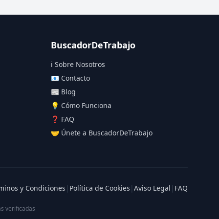
BuscadorDeTrabajo
ℹ️ Sobre Nosotros
📧 Contacto
📰 Blog
💡 Cómo Funciona
❓ FAQ
🤝 Únete a BuscadorDeTrabajo
minos y Condiciones
|
Política de Cookies
|
Aviso Legal
|
FAQ
s verificadas