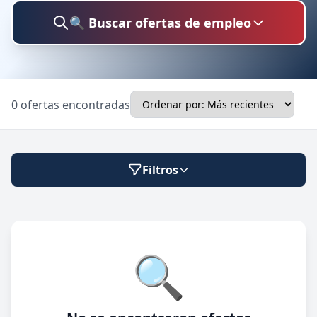
🔍 Buscar ofertas de empleo
Buscar trabajo
0 ofertas encontradas
Ubicación
Filtros
Categoría
Modalidad de trabajo
🔍
Presencial
🔍 Buscar
Híbrido