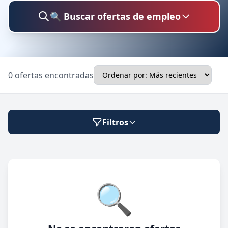
🔍 Buscar ofertas de empleo
Buscar trabajo
0 ofertas encontradas
Ubicación
Filtros
Categoría
Modalidad de trabajo
🔍
Presencial
🔍 Buscar
Híbrido