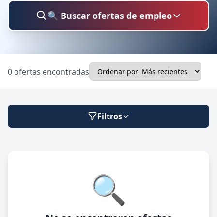
🔍 Buscar ofertas de empleo
Buscar trabajo
0 ofertas encontradas
Ubicación
Filtros
Categoría
Modalidad de trabajo
🔍
Presencial
🔍 Buscar
Híbrido