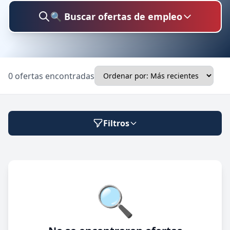
🔍 Buscar ofertas de empleo
Buscar trabajo
0 ofertas encontradas
Ubicación
Filtros
Categoría
Modalidad de trabajo
🔍
Presencial
🔍 Buscar
Híbrido