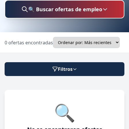
🔍 Buscar ofertas de empleo
Buscar trabajo
0 ofertas encontradas
Ubicación
Filtros
Categoría
Modalidad de trabajo
🔍
Presencial
🔍 Buscar
Híbrido