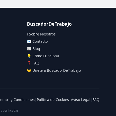
BuscadorDeTrabajo
ℹ️ Sobre Nosotros
📧 Contacto
📰 Blog
💡 Cómo Funciona
❓ FAQ
🤝 Únete a BuscadorDeTrabajo
minos y Condiciones
|
Política de Cookies
|
Aviso Legal
|
FAQ
s verificadas