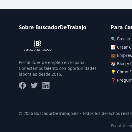
Sobre BuscadorDeTrabajo
Para Ca
🔍 Buscar
📝 Crear C
💼 Empres
Portal líder de empleo en España.
📚 Blog y 
Conectamos talento con oportunidades
💡 Cómo F
laborales desde 2016.
❓ Pregunt
© 2026 BuscadorDeTrabajo.es - Todos los derechos reser
Portal de em