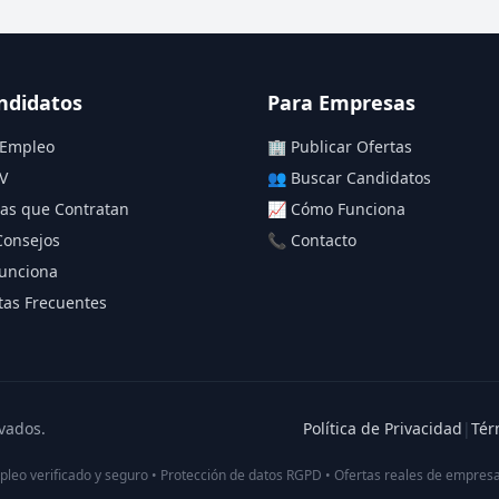
ndidatos
Para Empresas
 Empleo
🏢 Publicar Ofertas
V
👥 Buscar Candidatos
as que Contratan
📈 Cómo Funciona
Consejos
📞 Contacto
unciona
as Frecuentes
vados.
Política de Privacidad
|
Tér
pleo verificado y seguro • Protección de datos RGPD • Ofertas reales de empresa