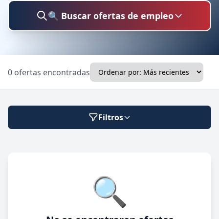
🔍 Buscar ofertas de empleo
Buscar trabajo
0 ofertas encontradas
Ubicación
Filtros
Categoría
Modalidad de trabajo
🔍
Presencial
🔍 Buscar
Híbrido