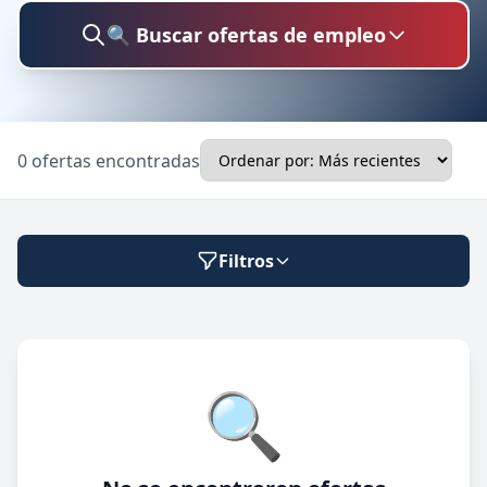
🔍 Buscar ofertas de empleo
Buscar trabajo
0 ofertas encontradas
Ubicación
Filtros
Categoría
Modalidad de trabajo
🔍
Presencial
🔍 Buscar
Híbrido