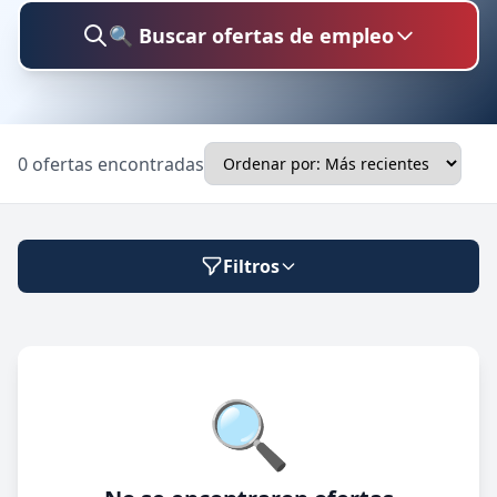
🔍 Buscar ofertas de empleo
Buscar trabajo
0 ofertas encontradas
Ubicación
Filtros
Categoría
Modalidad de trabajo
🔍
Presencial
🔍 Buscar
Híbrido