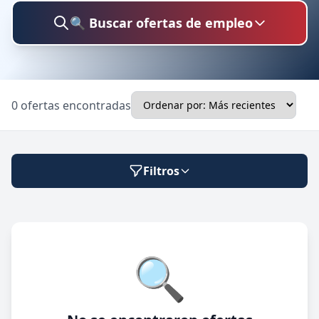
🔍 Buscar ofertas de empleo
Buscar trabajo
0 ofertas encontradas
Ubicación
Filtros
Categoría
Modalidad de trabajo
🔍
Presencial
🔍 Buscar
Híbrido