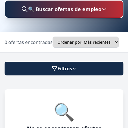
🔍 Buscar ofertas de empleo
Buscar trabajo
0 ofertas encontradas
Ubicación
Filtros
Categoría
Modalidad de trabajo
🔍
Presencial
🔍 Buscar
Híbrido