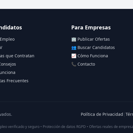
ndidatos
Para Empresas
 Empleo
🏢 Publicar Ofertas
V
👥 Buscar Candidatos
as que Contratan
📈 Cómo Funciona
Consejos
📞 Contacto
unciona
as Frecuentes
vados.
Política de Privacidad
|
Tér
pleo verificado y seguro • Protección de datos RGPD • Ofertas reales de empresa