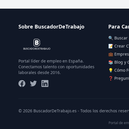
Sobre BuscadorDeTrabajo
Para Ca
🔍 Buscar
📝 Crear C
💼 Empres
Portal líder de empleo en España.
📚 Blog y 
Conectamos talento con oportunidades
💡 Cómo F
laborales desde 2016.
❓ Pregunt
© 2026 BuscadorDeTrabajo.es - Todos los derechos reser
Portal de em