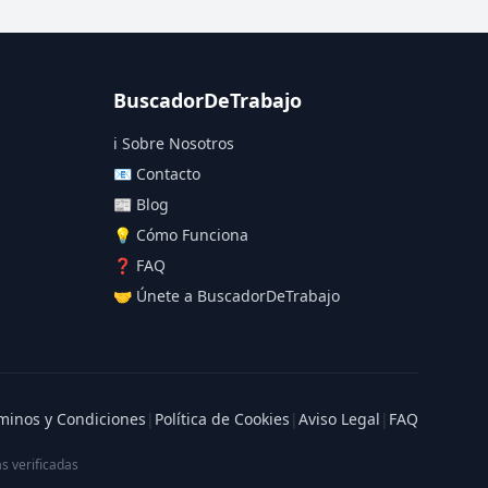
BuscadorDeTrabajo
ℹ️ Sobre Nosotros
📧 Contacto
📰 Blog
💡 Cómo Funciona
❓ FAQ
🤝 Únete a BuscadorDeTrabajo
minos y Condiciones
|
Política de Cookies
|
Aviso Legal
|
FAQ
s verificadas